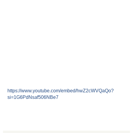
https://www.youtube.com/embed/hwZ2cWVQaQo?
si=1G6PdNsaf506NBe7