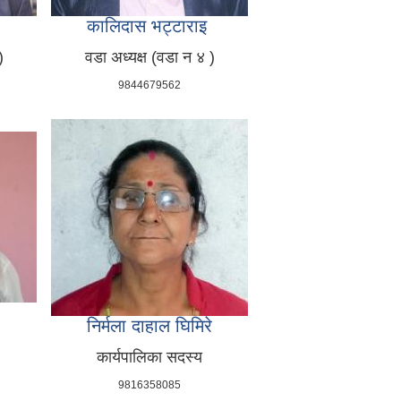
कालिदास भट्टाराइ
)
वडा अध्यक्ष (वडा न ४ )
9844679562
निर्मला दाहाल घिमिरे
)
कार्यपालिका सदस्य
9816358085