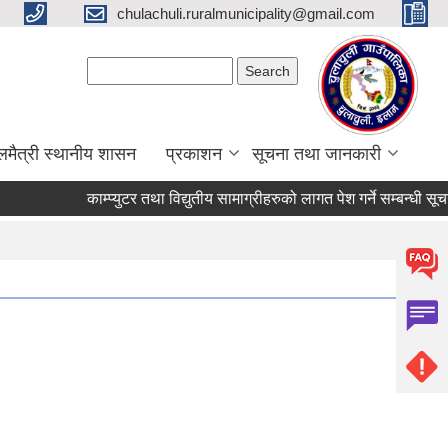
chulachuli.ruralmunicipality@gmail.com
Search form
Search
लमैत्री स्थानीय शासन
प्रकाशन
सूचना तथा जानकारी
काम्प्युटर तथा विद्युतीय सामाग्रीहरुको लागत पेश गर्ने सम्बन्धी सूचना।