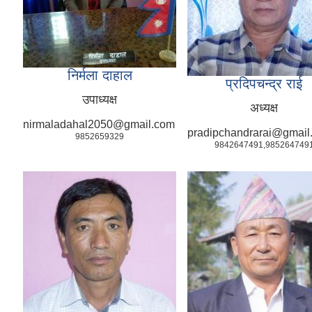
निर्मला दाहाल
प्रदिपचन्द्र राई
उपाध्यक्ष
अध्यक्ष
nirmaladahal2050@gmail.com
pradipchandrarai@gmail
9852659329
9842647491,985264749