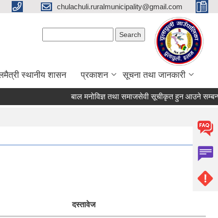
chulachuli.ruralmunicipality@gmail.com
Search form
Search
लमैत्री स्थानीय शासन
प्रकाशन
सूचना तथा जानकारी
बाल मनोविज्ञ तथा समाजसेवी सूचीकृत हुन आउने सम्बन्धी २
दस्तावेज