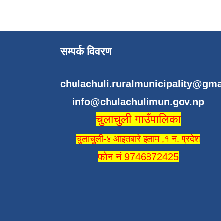
सम्पर्क विवरण
chulachuli.ruralmunicipality@gm
info@chulachulimun.gov.np
चुलाचुली गाउँपालिका
चुलाचुली-४ आइतबारे इलाम ,१ न. प्रदेश
फोन नं 9746872425