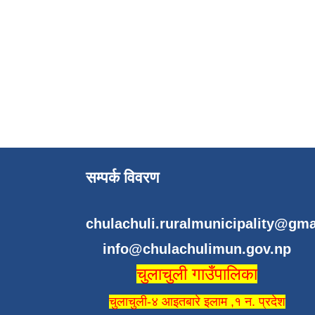
सम्पर्क विवरण
chulachuli.ruralmunicipality@gm
info@chulachulimun.gov.np
चुलाचुली गाउँपालिका
चुलाचुली-४ आइतबारे इलाम ,१ न. प्रदेश