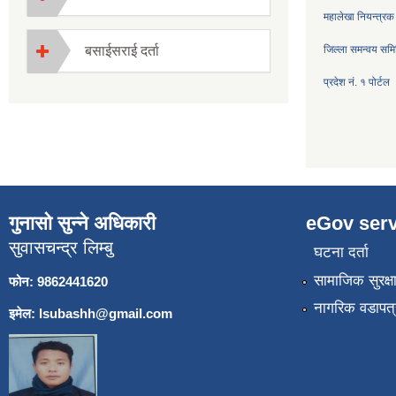
महालेखा नियन्त्रक
बसाईसराई दर्ता
जिल्ला समन्वय सम
प्रदेश नं. १ पोर्टल
गुनासो सुन्ने अधिकारी
eGov serv
सुवासचन्द्र लिम्बु
घटना दर्ता
सामाजिक सुरक्ष
फोन: 9862441620
नागरिक वडापत्
इमेल:
lsubashh@gmail.com