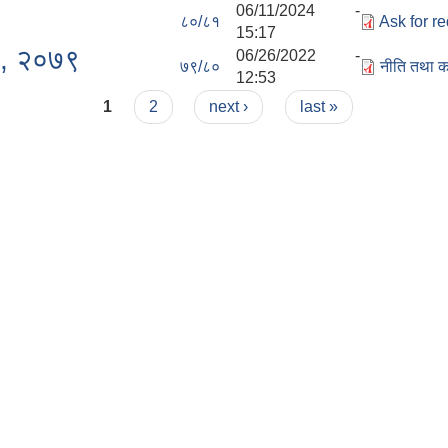
06/11/2024 -
८०/८१
Ask for r
15:17
रम, २०७९
06/26/2022 -
७९/८०
नीति तथा क
12:53
1
2
next ›
last »