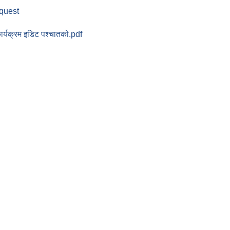
equest
ार्यक्रम इडिट पश्चातको.pdf