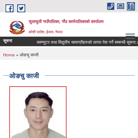
Skip to main content
चुलाचुली गाउँपालिका, गाँउ कार्यपालिकाको कार्यालय
कोशी प्रदेश, ईलाम, नेपाल
सूचना
काम्प्युटर तथा विद्युतीय सामाग्रीहरुको लागत पेश गर्ने सम्बन्धी सूचना।
You are here
Home
» ओङचु काजी
ओङचु काजी