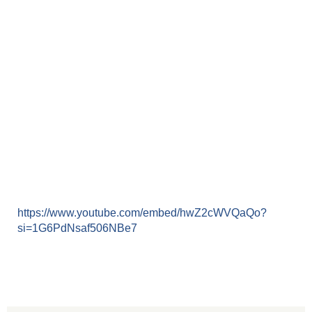
https://www.youtube.com/embed/hwZ2cWVQaQo?
si=1G6PdNsaf506NBe7