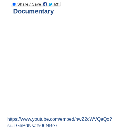
Documentary
https://www.youtube.com/embed/hwZ2cWVQaQo?
si=1G6PdNsaf506NBe7