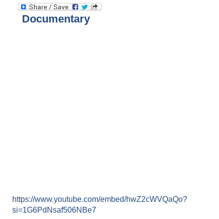
Documentary
https://www.youtube.com/embed/hwZ2cWVQaQo?
si=1G6PdNsaf506NBe7