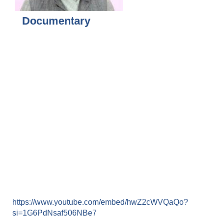
Documentary
https://www.youtube.com/embed/hwZ2cWVQaQo?
si=1G6PdNsaf506NBe7