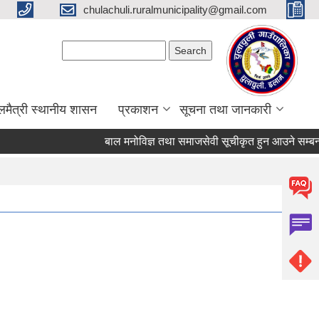
chulachuli.ruralmunicipality@gmail.com
Search form
Search
लमैत्री स्थानीय शासन
प्रकाशन
सूचना तथा जानकारी
बाल मनोविज्ञ तथा समाजसेवी सूचीकृत हुन आउने सम्बन्धी २