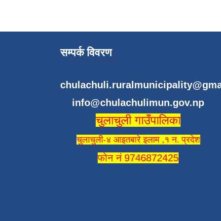
सम्पर्क विवरण
chulachuli.ruralmunicipality@gm
info@chulachulimun.gov.np
चुलाचुली गाउँपालिका
चुलाचुली-४ आइतबारे इलाम ,१ न. प्रदेश
फोन नं 9746872425