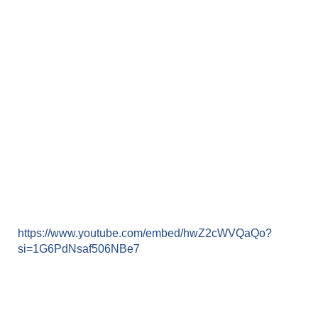
https://www.youtube.com/embed/hwZ2cWVQaQo?
si=1G6PdNsaf506NBe7