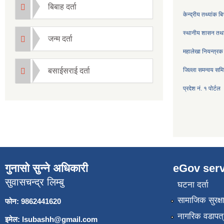
बिबाह दर्ता
केन्द्रीय तथ्यांक ब
स्थानीय शासन तथा
जन्म दर्ता
महालेखा नियन्त्रक
बसाईसराई दर्ता
जिल्ला समन्वय सम
प्रदेश नं. १ पोर्टल
गुनासो सुन्ने अधिकारी
eGov serv
सुवासचन्द्र लिम्बु
घटना दर्ता
सामाजिक सुरक्ष
फोन: 9862441620
नागरिक वडापत्
इमेल:
lsubashh@gmail.com