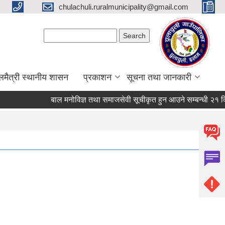
chulachuli.ruralmunicipality@gmail.com
Search form
Search
लमैत्री स्थानीय शासन
प्रकाशन
सूचना तथा जानकारी
बाल मनोविज्ञ तथा समाजसेवी सूचीकृत हुन आउने सम्बन्धी २१ दिने स