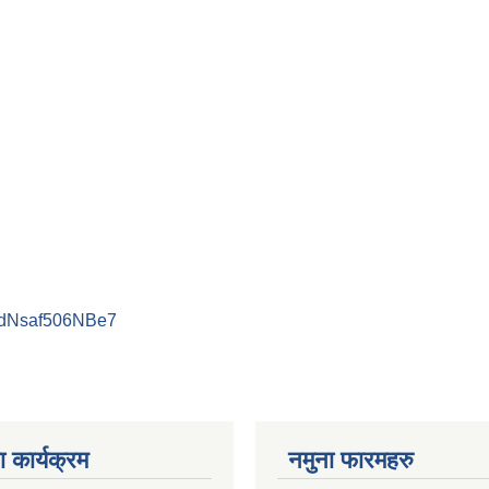
PdNsaf506NBe7
 कार्यक्रम
नमुना फारमहरु