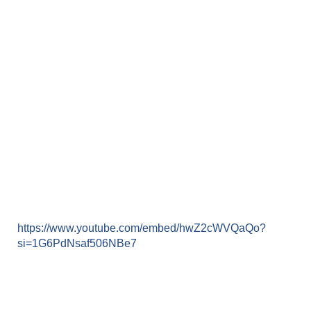
https://www.youtube.com/embed/hwZ2cWVQaQo?
si=1G6PdNsaf506NBe7