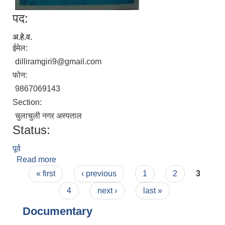
पद:
अ.हे.व.
ईमेल:
dilliramgiri9@gmail.com
फोन:
9867069143
Section:
चुलाचुली नगर अस्पताल
Status:
पूर्व
Read more
about डिल्लीराम गिरी
Pages
« first
‹ previous
1
2
3
4
next ›
last »
Documentary