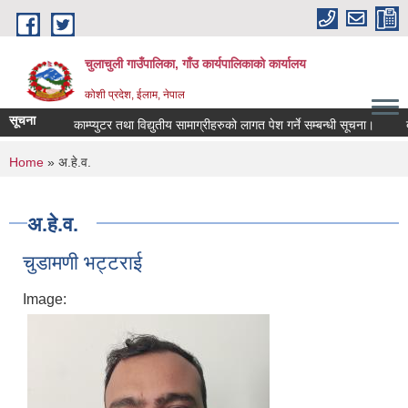
Skip to main content
चुलाचुली गाउँपालिका, गाँउ कार्यपालिकाको कार्यालय
कोशी प्रदेश, ईलाम, नेपाल
सूचना
काम्प्युटर तथा विद्युतीय सामाग्रीहरुको लागत पेश गर्ने सम्बन्धी सूचना।
बाल
You are here
Home
» अ.हे.व.
अ.हे.व.
चुडामणी भट्टराई
Image: