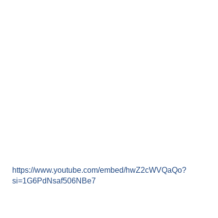
https://www.youtube.com/embed/hwZ2cWVQaQo?
si=1G6PdNsaf506NBe7