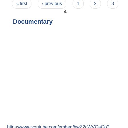
Pages
Slide)
« first
‹ previous
1
2
3
4
Documentary
https://www.youtube.com/embed/hwZ2cWVQaQo?