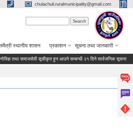
chulachuli.ruralmunicipality@gmail.com
Search form
Search
लमैत्री स्थानीय शासन
प्रकाशन
सूचना तथा जानकारी
िज्ञ तथा समाजसेवी सूचीकृत हुन आउने सम्बन्धी २१ दिने सार्वजनिक सूचना