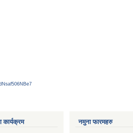
PdNsaf506NBe7
 कार्यक्रम
नमुना फारमहरु