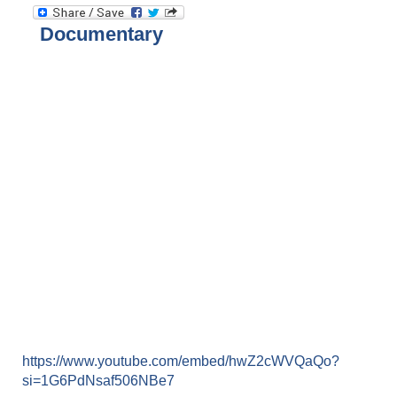
Documentary
https://www.youtube.com/embed/hwZ2cWVQaQo?
si=1G6PdNsaf506NBe7