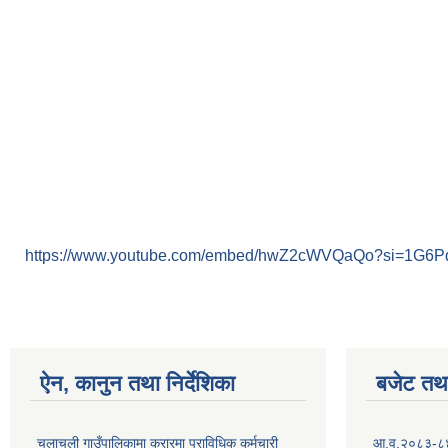
https://www.youtube.com/embed/hwZ2cWVQaQo?si=1G6
ऐन, कानुन तथा निर्देशिका
बजेट तथा
चुलाचुली गाउँपालिकामा करारमा प्राविधिक कर्मचारी
आ.व.२०८३-८४ क