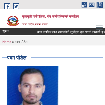
Skip to main content
चुलाचुली गाउँपालिका, गाँउ कार्यपालिकाको कार्यालय
कोशी प्रदेश, ईलाम, नेपाल
सूचना
बाल मनोविज्ञ तथा समाजसेवी सूचीकृत हुन आउने सम्बन्धी २१ दि
You are here
Home
» पदम पौडेल
पदम पौडेल