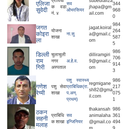
प्राविधी
subedializa
एलिजा
सव
344
क वडा
jhapa@gm
सुवेदी
ओभरसियर
968
नं. ४
ail.com
0
984
जगत
jagat.koiral
योजना
264
कोइरा
ना.सु
a@gmail.c
शाखा
587
ला
om
5
986
डिल्ली
चुलाचुली
dilliramgiri
706
राम
नगर
अ.हे.व.
9@gmail.c
914
गिरी
अस्पताल
om
3
पशु स्वास्थ्य
986
regmigane
गणेश
पशु सेवा
प्राबिधिक(रा.
217
sh82@gma
रेग्मी
शाखा
प.अन्.
075
il.com
प्रथम)
1
thakansah
986
ठकन
प्राबिधि
सव
animalaha
361
सहनी
क शाखा
इन्जिनियर
@gmail.co
494
मलाह
m
9