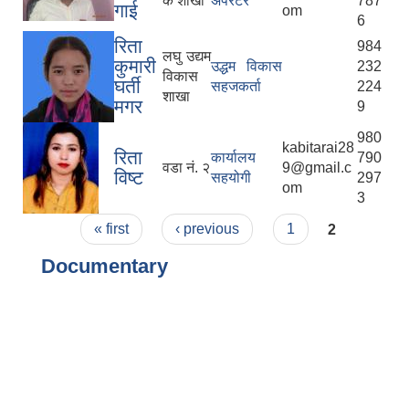
क शाखा
अपरेटर
787
गाई
om
6
रिता
984
लघु उद्यम
कुमारी
उद्धम विकास
232
विकास
घर्ती
सहजकर्ता
224
शाखा
मगर
9
980
kabitarai28
रिता
कार्यालय
790
वडा नं. २
9@gmail.c
विष्ट
सहयोगी
297
om
3
Pages
« first
‹ previous
1
2
Documentary