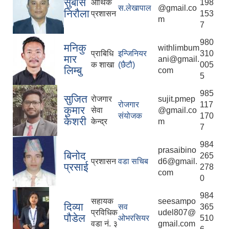
सुबास
आर्थिक
198
स.लेखापाल
@gmail.co
निरौला
प्रशासन
153
m
7
980
मनिकु
withlimbum
प्राबिधि
इन्जिनियर
310
मार
ani@gmail.
क शाखा
(छैटौ)
005
लिम्बु
com
5
985
सुजित
रोजगार
sujit.pmep
रोजगार
117
कुमार
सेवा
@gmail.co
संयोजक
170
केशरी
केन्द्र
m
7
984
prasaibino
बिनोद
265
प्रशासन
वडा सचिब
d6@gmail.
प्रसाई
278
com
0
984
सहायक
seesampo
दिव्या
सव
365
प्रविधिक
udel807@
पौडेल
ओभरसियर
510
वडा नं. ३
gmail.com