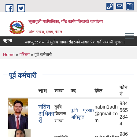
Skip to main content
चुलाचुली गाउँपालिका, गाँउ कार्यपालिकाको कार्यालय
कोशी प्रदेश, ईलाम, नेपाल
सूचना
काम्प्युटर तथा विद्युतीय सामाग्रीहरुको लागत पेश गर्ने सम्बन्धी सूचना।
बाल 
You are here
Home
»
परिचय
» पूर्व कर्मचारी
पूर्व कर्मचारी
फोन
नाम
शाखा
पद
ईमेल
नं
984
नविन
कृषि
nabin1adh
कृषि प्रसार
565
अधिका
विकास
@gmail.co
अधिकृत
284
री
शाखा
m
4
986