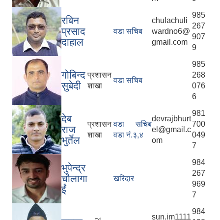
985
रबिन
chulachuli
267
प्रसाद
वडा सचिब
wardno6@
907
दाहाल
gmail.com
9
985
गोबिन्द
प्रशासन
268
वडा सचिब
सुबेदी
शाखा
076
6
981
देब
devrajbhurt
प्रशासन
वडा सचिब
700
राज
el@gmail.c
शाखा
वडा नं.३,४
049
भुर्तेल
om
7
984
भुपेन्द्र
267
चौलागा
खरिदार
969
ईं
7
984
sun.im1111