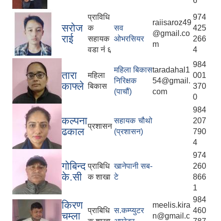
6
प्राविधि
974
raiisaroz49
सरोज
क
सव
425
@gmail.co
राई
सहायक
ओभरसियर
266
m
वडा नंं ६
4
984
महिला बिकास
taradahal1
तारा
महिला
001
निरिक्षक
54@gmail.
काफ्ले
बिकास
370
(पाचौं)
com
0
984
कल्पना
सहायक चौथो
207
प्रशासन
ढकाल
(प्रशासन)
790
4
974
गोबिन्द
प्राबिधि
खानेपानी सब-
260
के.सी
क शाखा
टे
866
1
984
किरण
meelis.kira
प्राबिधि
स.कम्प्युटर
460
चम्ला
n@gmail.c