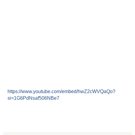
https://www.youtube.com/embed/hwZ2cWVQaQo?
si=1G6PdNsaf506NBe7