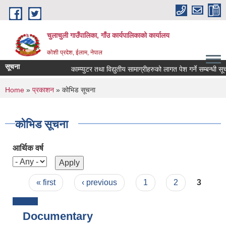
Skip to main content
चुलाचुली गाउँपालिका, गाँउ कार्यपालिकाको कार्यालय
कोशी प्रदेश, ईलाम, नेपाल
सूचना
काम्प्युटर तथा विद्युतीय सामाग्रीहरुको लागत पेश गर्ने सम्बन्धी सूच
You are here
Home
»
प्रकाशन
» कोभिड सूचना
कोभिड सूचना
आर्थिक वर्ष
Pages
« first
‹ previous
1
2
3
Documentary