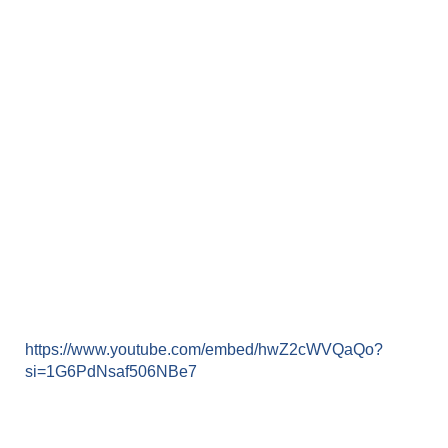
https://www.youtube.com/embed/hwZ2cWVQaQo?
si=1G6PdNsaf506NBe7