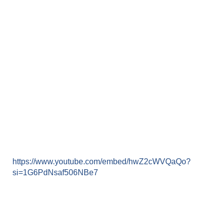
https://www.youtube.com/embed/hwZ2cWVQaQo?
si=1G6PdNsaf506NBe7